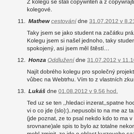
Z kolegů se stali copywriteři a z copywrajtr
kolegové.
Mathew
cestování
dne
31.07.2012 v 8.2
Taky jsem se jako student na začátku práz
Kolegu jsem si našel jednoho, taky stude
spokojený, asi jsem měl štěstí…
Honza
Oddlužení
dne
31.07.2012 v 11.1
Najít dobrého kolegu pro společný projekt
vůbec na Webtrhu. Vím to z vlastních zku
Lukáš
dne
01.08.2012 v 9.56 hod.
Ted uz se ten ,,hledaci inzerat,,spatne ho
vi o co jde (slo):)..nepusobi to na me az t
(jde poznat, ze to psal nekdo kdo to ma v
srovnane)ale spis to bylo az totalne nekon
mohl zminit, ze jde o oblast kurzoveho sa