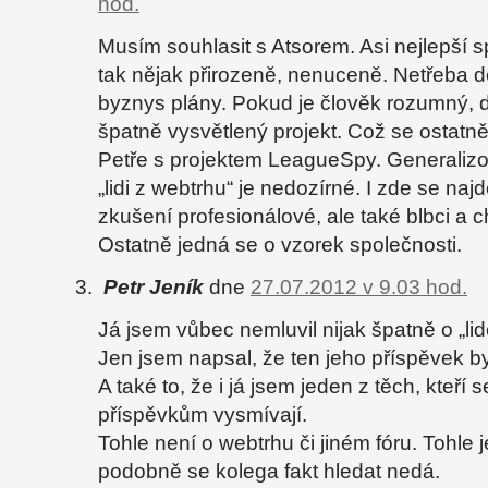
hod.
Musím souhlasit s Atsorem. Asi nejlepší s
tak nějak přirozeně, nenuceně. Netřeba dě
byznys plány. Pokud je člověk rozumný, 
špatně vysvětlený projekt. Což se ostatně 
Petře s projektem LeagueSpy. Generalizo
„lidi z webtrhu“ je nedozírné. I zde se naj
zkušení profesionálové, ale také blbci a 
Ostatně jedná se o vzorek společnosti.
Petr Jeník
dne
27.07.2012 v 9.03 hod.
Já jsem vůbec nemluvil nijak špatně o „li
Jen jsem napsal, že ten jeho příspěvek by
A také to, že i já jsem jeden z těch, kteř
příspěvkům vysmívají.
Tohle není o webtrhu či jiném fóru. Tohle j
podobně se kolega fakt hledat nedá.