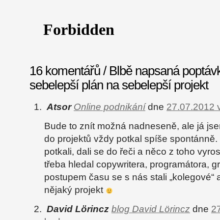
16 komentářů / Blbě napsaná poptávk
sebelepší plán na sebelepší projekt
Atsor
Online podnikání
dne
27.07.2012 v
Bude to znít možná nadneseně, ale já jse
do projektů vždy potkal spíše spontánně
potkali, dali se do řeči a něco z toho vyro
třeba hledal copywritera, programátora, gr
postupem času se s nás stali „kolegové“ 
nějaký projekt
David Lörincz
blog David Lörincz
dne
2