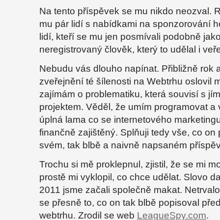
Na tento příspěvek se mu nikdo neozval. 
mu pár lidí s nabídkami na sponzorování h
lidí, kteří se mu jen posmívali podobně jak
neregistrovaný člověk, který to udělal i veř
Nebudu vás dlouho napínat. Přibližně rok a
zveřejnění té šílenosti na Webtrhu oslovil 
zajímám o problematiku, která souvisí s j
projektem. Věděl, že umím programovat a 
úplná lama co se internetového marketingu
finančně zajištěný. Splňuji tedy vše, co o
svém, tak blbě a naivně napsaném příspě
Trochu si mě proklepnul, zjistil, že se mi mo
prostě mi vyklopil, co chce udělat. Slovo da
2011 jsme začali společně makat. Netrvalo
se přesně to, co on tak blbě popisoval pře
webtrhu. Zrodil se web
LeagueSpy.com
.