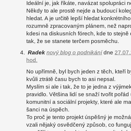
Ideální je, jak říkáte, navázat spolupráci
Někdy to ale prostě nejde a budoucí kole
hledat. A je určitě lepší hledat konkrétníh
rozumně zpracovaným plánem, než napro
kdesi na diskusních fórech, kde to stejn
tak, že se stanete terčem posměchu.
Radek
nový blog o podnikání
dne
27.07.
hod.
No upřímně, byl bych jeden z těch, kteří b
kvůli ztrátě času bych to asi nepsal.
Myslím si ale i tak, že to je jedna z výjimek
pravidlo. Většina lidí se snaží tvořit pořád
komunitní a sociální projekty, které ale ma
šanci na úspěch.
To proč je tento projekt úspěšný je možná 
vzali nějaký osvědčený způsob, co funguje