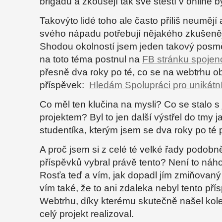
brigádu a zkoušejí tak své štěstí v online 
Takovýto lidé toho ale často příliš neumějí 
svého nápadu potřebují nějakého zkušeněj
Shodou okolností jsem jeden takový posm
na toto téma postnul na
FB stránku spoje
přesně dva roky po té, co se na webtrhu obj
příspěvek:
Hledám Spolupráci pro unikátní
Co měl ten klučina na mysli? Co se stalo s
projektem? Byl to jen další výstřel do tmy 
studentíka, kterým jsem se dva roky po té
A proč jsem si z celé té velké řady podob
příspěvků vybral právě tento? Není to náh
Rosťa teď a vím, jak dopadl jím zmiňovaný
vím také, že to ani zdaleka nebyl tento př
Webtrhu, díky kterému skutečně našel kol
celý projekt realizoval.