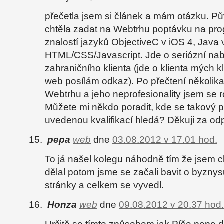
přečetla jsem si článek a mám otázku. P
chtěla zadat na Webtrhu poptávku na pr
znalostí jazyků ObjectiveC v iOS 4, Java 
HTML/CSS/Javascript. Jde o seriózní nab
zahraničního klienta (jde o klienta mých k
web posílám odkaz). Po přečtení několika
Webtrhu a jeho neprofesionality jsem se 
Můžete mi někdo poradit, kde se takový 
uvedenou kvalifikací hledá? Děkuji za o
pepa
web
dne
03.08.2012 v 17.01 hod.
To já našel kolegu náhodně tím že jsem ch
dělal potom jsme se začali bavit o byznys
stránky a celkem se vyvedl.
Honza
web
dne
09.08.2012 v 20.37 hod.