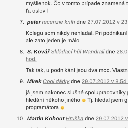
myšlienok. Čo v tomto prípade znamená t
ťa oslovil
peter
recenzie kníh
dne
27.07.2012 v 23
Kolegu som nikdy nehladal. Pri podnikaní
ale zato jeden je málo.
S. Kovář
Skládací hůl Wandrall
dne
28.0
hod.
Tak tak, u podnikání jsou dva moc. Vlast
Mirek
Cool dárky
dne
29.07.2012 v 8.54
já jsem nakonec slušné spolupracovníky p
hledání někoho jiného
Tj. hledal jsem g
programátora
Martin Kohout
Hruška
dne
29.07.2012 v