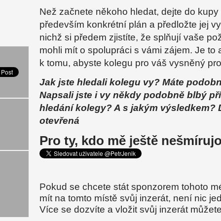
Než začnete někoho hledat, dejte do kupy
především konkrétní plán a předložte jej 
nichž si předem zjistíte, že splňují vaše p
mohli mít o spolupráci s vámi zájem. Je to 
k tomu, abyste kolegu pro váš vysněný proj
Jak jste hledali kolegu vy? Máte podob
Napsali jste i vy někdy podobně blbý př
hledání kolegy? A s jakým výsledkem? 
otevřená
Pro ty, kdo mě ještě nešmíruj
Pokud se chcete stát sponzorem tohoto m
mít na tomto místě svůj inzerát, není nic j
Více se dozvíte a vložit svůj inzerát může