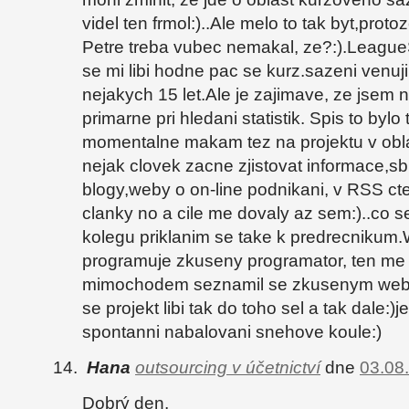
videl ten frmol:)..Ale melo to tak byt,proto
Petre treba vubec nemakal, ze?:).League
se mi libi hodne pac se kurz.sazeni venuj
nejakych 15 let.Ale je zajimave, ze jsem 
primarne pri hledani statistik. Spis to bylo 
momentalne makam tez na projektu v obla
nejak clovek zacne zjistovat informace,sb
blogy,weby o on-line podnikani, v RSS cte
clanky no a cile me dovaly az sem:)..co s
kolegu priklanim se take k predrecnikum
programuje zkuseny programator, ten me 
mimochodem seznamil se zkusenym web
se projekt libi tak do toho sel a tak dale:)j
spontanni nabalovani snehove koule:)
Hana
outsourcing v účetnictví
dne
03.08
Dobrý den,