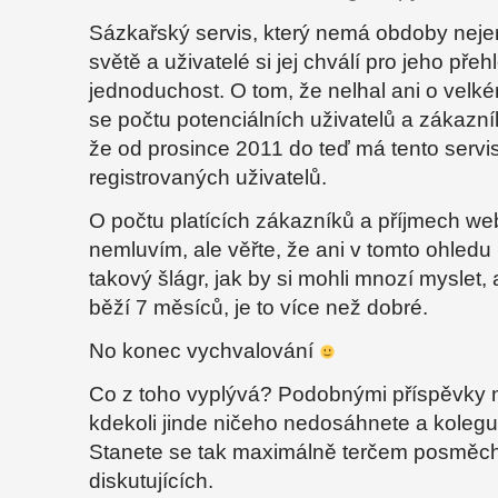
Sázkařský servis, který nemá obdoby nejen
světě a uživatelé si jej chválí pro jeho pře
jednoduchost. O tom, že nelhal ani o velk
se počtu potenciálních uživatelů a zákazník
že od prosince 2011 do teď má tento servi
registrovaných uživatelů.
O počtu platících zákazníků a příjmech we
nemluvím, ale věřte, že ani v tomto ohledu 
takový šlágr, jak by si mohli mnozí myslet, 
běží 7 měsíců, je to více než dobré.
No konec vychvalování
Co z toho vyplývá? Podobnými příspěvky 
kdekoli jinde ničeho nedosáhnete a kolegu
Stanete se tak maximálně terčem posměch
diskutujících.