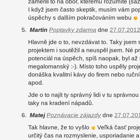
zaměřili to na obor, kterému rozumíte (sáz
I když jsem často skeptik, musím vám popř
úspěchy s dalším pokračováním webu
Martin
Poptavky zdarma
dne
27.07.2012
Hlavně jde o to, nevzdávat to. Taky jsem 
projektem i soutěžil a neuspěl jsem. Né p
potenciál na úspěch, spíš naopak, byl až
megalomanský :-). Místo toho uspěly proje
donáška kvalitní kávy do firem nebo ruční
apod.
Jde o to najít ty správný lidi v tu správn
taky na kradení nápadů.
Matej
Poznávacie zájazdy
dne
27.07.20
Tak hlavne, že to vyšlo
Veľká časť proj
určitý čas na rozmyslenie, usporiadanie a