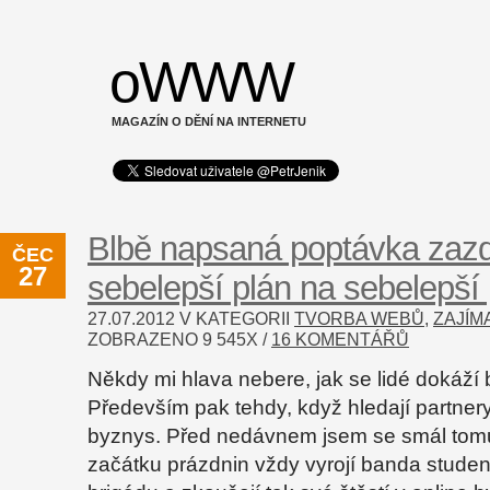
oWWW
MAGAZÍN O DĚNÍ NA INTERNETU
Blbě napsaná poptávka zazdí
ČEC
27
sebelepší plán na sebelepší 
27.07.2012 V KATEGORII
TVORBA WEBŮ
,
ZAJÍM
ZOBRAZENO
9 545
X /
16 KOMENTÁŘŮ
Někdy mi hlava nebere, jak se lidé dokáží 
Především pak tehdy, když hledají partner
byznys. Před nedávnem jsem se smál tomu
začátku prázdnin vždy vyrojí banda studen