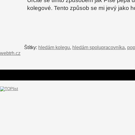
Určitě se tímto způsobem jak Píše pepa daj
kolegové. Tento způsob se mi jevý jako 
Štítky:
hledám kolegu
,
hledám spolupracovníka
,
pop
webtrh.cz