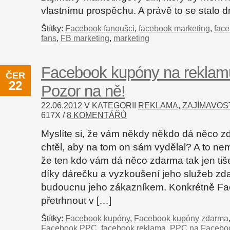
vlastnímu prospěchu. A právě to se stalo dn
Štítky:
Facebook fanoušci
,
facebook marketing
,
fac
fans
,
FB marketing
,
marketing
Facebook kupóny na rekla
ČER
22
Pozor na ně!
22.06.2012 V KATEGORII
REKLAMA
,
ZAJÍMAVOS
617
X /
8 KOMENTÁŘŮ
Myslíte si, že vám někdy někdo dá něco z
chtěl, aby na tom on sám vydělal? A to nem
že ten kdo vám dá něco zdarma tak jen tiš
díky dárečku a vyzkoušení jeho služeb zd
budoucnu jeho zákazníkem. Konkrétně F
přetrhnout v […]
Štítky:
Facebook kupóny
,
Facebook kupóny zdarma
Facebook PPC
,
facebook reklama
,
PPC na Facebo