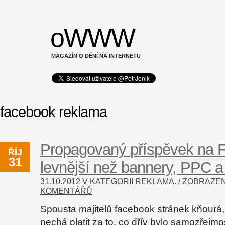
oWWW
MAGAZÍN O DĚNÍ NA INTERNETU
facebook reklama
Propagovaný příspěvek na 
ŘÍJ
31
levnější než bannery, PPC a
31.10.2012 V KATEGORII
REKLAMA
. / ZOBRAZ
KOMENTÁŘŮ
Spousta majitelů facebook stránek kňourá
nechá platit za to, co dřív bylo samozřejmos