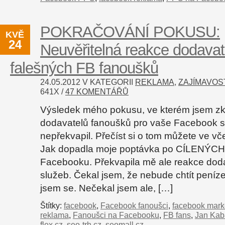
POKRAČOVÁNÍ POKUSU:
KVĚ
24
Neuvěřitelná reakce dodavat
falešných FB fanoušků
24.05.2012 V KATEGORII
REKLAMA
,
ZAJÍMAVOS
641
X /
47 KOMENTÁŘŮ
Výsledek mého pokusu, ve kterém jsem zk
dodavatelů fanoušků pro vaše Facebook s
nepřekvapil. Přečíst si o tom můžete ve vč
Jak dopadla moje poptávka po CÍLENÝCH
Facebooku. Překvapila mě ale reakce doda
služeb. Čekal jsem, že nebude chtít peníze 
jsem se. Nečekal jsem ale, […]
Štítky:
facebook
,
Facebook fanoušci
,
facebook mark
reklama
,
Fanoušci na Facebooku
,
FB fans
,
Jan Kab
flex.cz
,
seo-trh.cz
,
seomall.cz