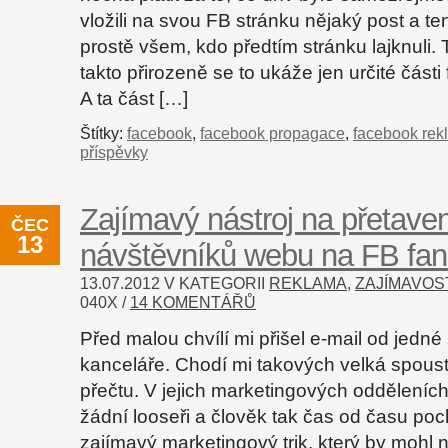
vložili na svou FB stránku nějaký post a t
prostě všem, kdo předtím stránku lajknuli. T
takto přirozeně se to ukáže jen určité části
A ta část […]
Štítky:
facebook
,
facebook propagace
,
facebook rek
příspěvky
Zajímavý nástroj na přetaven
ČEC
13
návštěvníků webu na FB fa
13.07.2012 V KATEGORII
REKLAMA
,
ZAJÍMAVOS
040
X /
14 KOMENTÁŘŮ
Před malou chvílí mi přišel e-mail od jedn
kanceláře. Chodí mi takových velká spousta
přečtu. V jejich marketingových odděleních
žádní looseři a člověk tak čas od času poc
zajímavý marketingový trik, který by mohl 