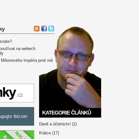
ky
 znáte?
používat na webech
dy
 Milionového Impéria proti mě
KATEGORIE ČLÁNKŮ
Daně a účetnictví
(1)
Krátce
(17)