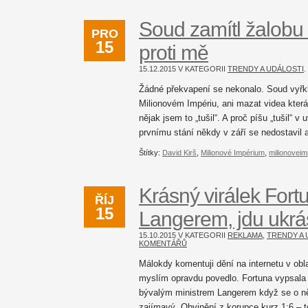
Soud zamítl žalobu
PRO
15
proti mě
15.12.2015 V KATEGORII
TRENDY A UDÁLOSTI
Žádné překvapení se nekonalo. Soud vyřk
Milionovém Impériu, ani mazat videa kter
nějak jsem to „tušil“. A proč píšu „tušil“ 
prvnímu stání někdy v září se nedostavil 
Štítky:
David Kirš
,
Milionové Impérium
,
milionovei
Krásný virálek Fortu
ŘÍJ
15
Langerem, jdu ukrás
15.10.2015 V KATEGORII
REKLAMA
,
TRENDY A 
KOMENTÁŘŮ
Málokdy komentuji dění na internetu v obla
myslím opravdu povedlo. Fortuna vypsala 
bývalým ministrem Langerem když se o něj 
zajímavý. Obvinění z korupce kurz 1:6 – t