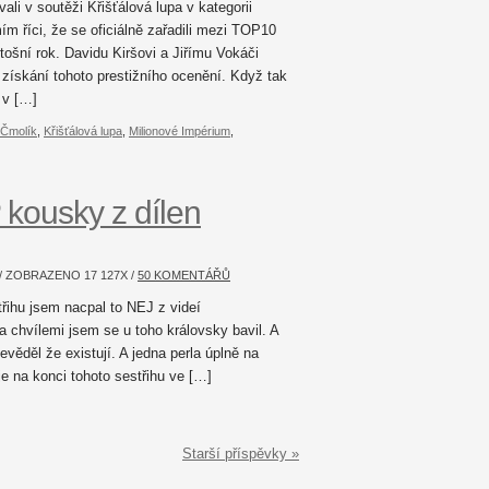
li v soutěži Křišťálová lupa v kategorii
 říci, že se oficiálně zařadili mezi TOP10
tošní rok. Davidu Kiršovi a Jiřímu Vokáči
získání tohoto prestižního ocenění. Když tak
 v […]
 Čmolík
,
Křišťálová lupa
,
Milionové Impérium
,
 kousky z dílen
 / ZOBRAZENO
17 127
X /
50 KOMENTÁŘŮ
řihu jsem nacpal to NEJ z videí
 a chvílemi jsem se u toho královsky bavil. A
věděl že existují. A jedna perla úplně na
je na konci tohoto sestřihu ve […]
Starší příspěvky »