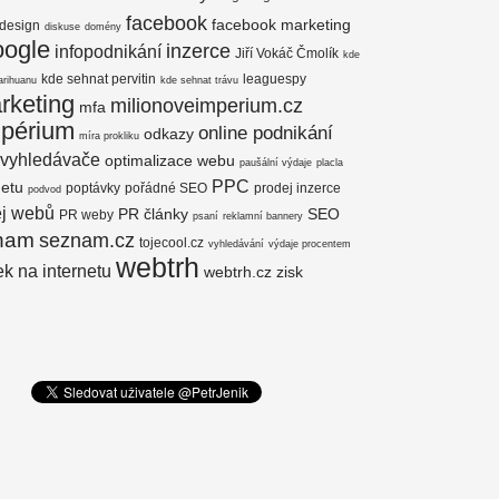
facebook
facebook marketing
design
diskuse
domény
oogle
inzerce
infopodnikání
Jiří Vokáč Čmolík
kde
kde sehnat pervitin
leaguespy
arihuanu
kde sehnat trávu
rketing
milionoveimperium.cz
mfa
mpérium
online podnikání
odkazy
míra prokliku
 vyhledávače
optimalizace webu
paušální výdaje
placla
PPC
netu
poptávky
pořádné SEO
prodej inzerce
podvod
ej webů
PR články
SEO
PR weby
psaní
reklamní bannery
nam
seznam.cz
tojecool.cz
vyhledávání
výdaje procentem
webtrh
k na internetu
webtrh.cz
zisk