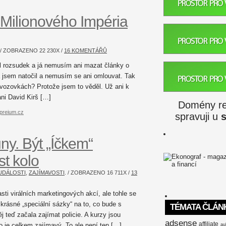
 Milionového Impéria
. / ZOBRAZENO
22 230
X /
16 KOMENTÁŘŮ
l rozsudek a já nemusím ani mazat články o
á jsem natočil a nemusím se ani omlouvat. Tak
v uvozovkách? Protože jsem to věděl. Už ani k
ani David Kirš […]
Domény reg
mpreium.cz
spravuji u
ny. Být „Íčkem“
t kolo
UDÁLOSTI
,
ZAJÍMAVOSTI
. / ZOBRAZENO
16 711
X /
13
sti virálních marketingových akcí, ale tohle se
krásné „speciální sázky“ na to, co bude s
TÉMATA ČLÁN
teď začala zajímat policie. A kurzy jsou
adsense
affiliate
o je celkem zajímavý. To ale není ten […]
au