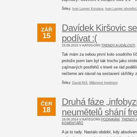
Štítky:
Ivan Langer Korupce
,
Ivan Langer obvinění
Davídek Kiršovic se
ZÁŘ
15
podívat :(
15.09.2015 V KATEGORII
TRENDY A UDÁLOSTI
Tak mám za sebou první kolo soudního lí
protože jsem tam byl tak trochu jako sirot
zajímavých postřehů o které se rád podělím
nečteme ani návod na sestavení skříňky 
Štítky:
David Kirš
,
Milionové Impérium
Druhá fáze „infoby
ČER
18
neumětelů shání fre
18.06.2014 V KATEGORII
PODNIKÁNÍ
,
TRENDY 
KOMENTÁŘŮ
A je to tady. Nastalo období, kdy absolvent