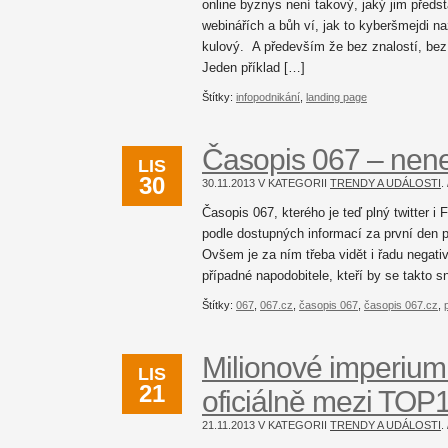
online byznys není takový, jaký jim předst
webinářích a bůh ví, jak to kyberšmejdi na
kulový. A především že bez znalostí, bez
Jeden příklad […]
Štítky:
infopodnikání
,
landing page
Časopis 067 – nen
LIS
30
30.11.2013 V KATEGORII
TRENDY A UDÁLOSTI
.
Časopis 067, kterého je teď plný twitter i
podle dostupných informací za první den 
Ovšem je za ním třeba vidět i řadu negativ.
případné napodobitele, kteří by se takto sn
Štítky:
067
,
067.cz
,
časopis 067
,
časopis 067.cz
,
Milionové imperium 
LIS
21
oficiálně mezi TOP
21.11.2013 V KATEGORII
TRENDY A UDÁLOSTI
.