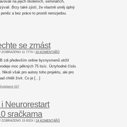
avovali na jejich školeních, seminářích,
zývali. Brzy také zjistí, že vlastně uměj úplný
 peněz a bez práce to prostě nerozjedou.
echte se zmást
 / ZOBRAZENO
11 777
X /
20 KOMENTÁŘŮ
 FB zdi především online byznysmenů utržil
prodeje moc pěkných 75 tisíc. Úctyhodné číslo.
 Nikoli však pro autory toho projektu, ale pro
ad chtěli živit. Co je […]
předplatné 067
i Neurorestart
10 sračkama
 / ZOBRAZENO
15 832
X /
24 KOMENTÁŘŮ