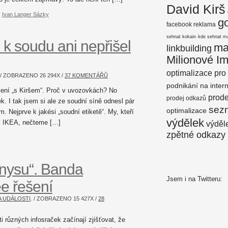
David Kirš
,
Ivan Langer Sázky
g
facebook reklama
sehnat kokain
kde sehnat m
 k soudu ani nepřišel
ma
linkbuilding
Milionové I
optimalizace pro
. / ZOBRAZENO
26 294
X /
37 KOMENTÁŘŮ
podnikání na inter
čení „s Kiršem“. Proč v uvozovkách? No
prod
prodej odkazů
ek. I tak jsem si ale ze soudní síně odnesl pár
sez
optimalizace
. Nejprve k jakési „soudní etiketě“. My, kteří
výdělek
z IKEA, nečteme […]
výděle
zpětné odkazy
znysu“. Banda
Jsem i na Twitteru:
e řešení
A UDÁLOSTI
. / ZOBRAZENO
15 427
X /
28
i různých infosraček začínají zjišťovat, že