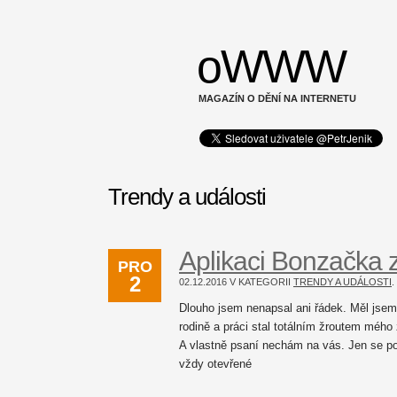
oWWW
MAGAZÍN O DĚNÍ NA INTERNETU
Trendy a události
Aplikaci Bonzačka 
PRO
2
02.12.2016 V KATEGORII
TRENDY A UDÁLOSTI
Dlouho jsem nenapsal ani řádek. Měl jsem 
rodině a práci stal totálním žroutem méh
A vlastně psaní nechám na vás. Jen se p
vždy otevřené