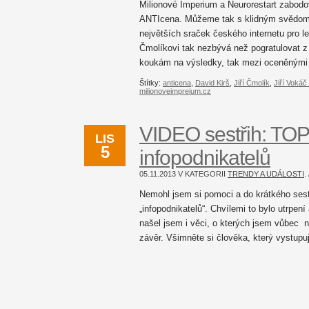
Milionové Imperium a Neurorestart zabodova
ANTIcena. Můžeme tak s klidným svědomím
největších sraček českého internetu pro le
Čmolíkovi tak nezbývá než pogratulovat z 
koukám na výsledky, tak mezi oceněnými
Štítky:
anticena
,
David Kirš
,
Jiří Čmolík
,
Jiří Vokáč
milionoveimpreium.cz
VIDEO sestřih: TOP
LIS
5
infopodnikatelů
05.11.2013 V KATEGORII
TRENDY A UDÁLOSTI
.
Nemohl jsem si pomoci a do krátkého sest
„infopodnikatelů“. Chvílemi to bylo utrpení
našel jsem i věci, o kterých jsem vůbec ne
závěr. Všimněte si člověka, který vystupu