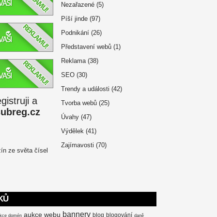
Nezařazené
(5)
Píší jinde
(97)
Podnikání
(26)
Představení webů
(1)
Reklama
(38)
SEO
(30)
Trendy a události
(42)
istruji a
Tvorba webů
(25)
subreg.cz
Úvahy
(47)
Výdělek
(41)
Zajímavosti
(70)
KŮ
bannery
aukce webu
blog
blogování
kce domén
daně