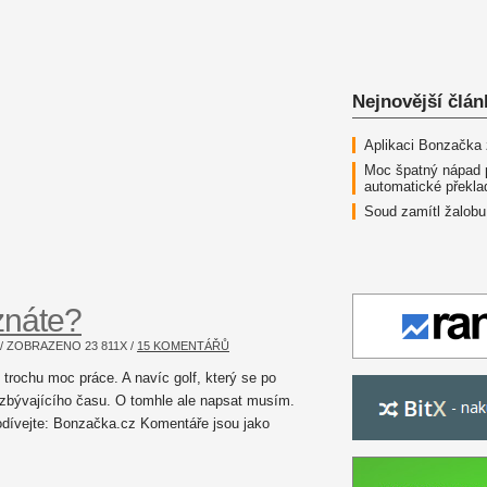
Nejnovější člán
Aplikaci Bonzačka
Moc špatný nápad 
automatické překla
Soud zamítl žalobu
znáte?
. / ZOBRAZENO
23 811
X /
15 KOMENTÁŘŮ
trochu moc práce. A navíc golf, který se po
o zbývajícího času. O tomhle ale napsat musím.
odívejte: Bonzačka.cz Komentáře jsou jako