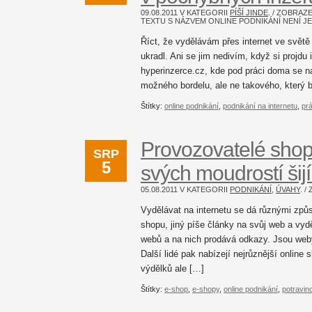
09.08.2011 V KATEGORII
PÍŠÍ JINDE
. / ZOBRA
TEXTU S NÁZVEM ONLINE PODNIKÁNÍ NENÍ J
Říct, že vydělávám přes internet ve světě 
ukradl. Ani se jim nedivím, když si projdu
hyperinzerce.cz, kde pod práci doma se na
možného bordelu, ale ne takového, který b
Štítky:
online podnikání
,
podnikání na internetu
,
pr
Provozovatelé shop
SRP
5
svých moudrostí šij
05.08.2011 V KATEGORII
PODNIKÁNÍ
,
ÚVAHY
. 
Vydělávat na internetu se dá různými způ
shopu, jiný píše články na svůj web a vyd
webů a na nich prodává odkazy. Jsou weby
Další lidé pak nabízejí nejrůznější online
výdělků ale […]
Štítky:
e-shop
,
e-shopy
,
online podnikání
,
potravin