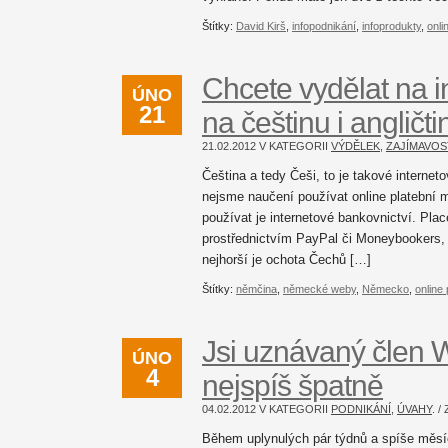
Štítky:
David Kirš
,
infopodnikání
,
infoprodukty
,
onli
Chcete vydělat na 
ÚNO
21
na češtinu i angličti
21.02.2012 V KATEGORII
VÝDĚLEK
,
ZAJÍMAVOS
Čeština a tedy Češi, to je takové internet
nejsme naučení používat online platební 
používat je internetové bankovnictví. Plac
prostřednictvím PayPal či Moneybookers, t
nejhorší je ochota Čechů […]
Štítky:
němčina
,
německé weby
,
Německo
,
online
Jsi uznávaný člen
ÚNO
4
nejspíš špatně
04.02.2012 V KATEGORII
PODNIKÁNÍ
,
ÚVAHY
. 
Během uplynulých pár týdnů a spíše měsí