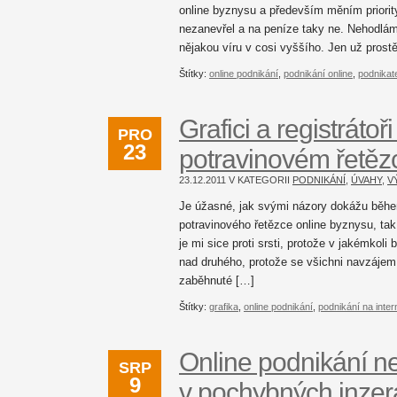
online byznysu a především měním priorit
nezanevřel a na peníze taky ne. Nehodlám 
nějakou víru v cosi vyššího. Jen už pros
Štítky:
online podnikání
,
podnikání online
,
podnikat
Grafici a registrátoř
PRO
23
potravinovém řetězci
23.12.2011 V KATEGORII
PODNIKÁNÍ
,
ÚVAHY
,
V
Je úžasné, jak svými názory dokážu během
potravinového řetězce online byznysu, tak
je mi sice proti srsti, protože v jakémkol
nad druhého, protože se všichni navzájem p
zaběhnuté […]
Štítky:
grafika
,
online podnikání
,
podnikání na inter
Online podnikání nen
SRP
9
v pochybných inzer