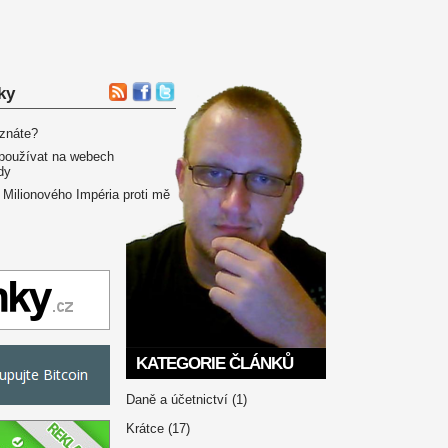
ky
 znáte?
používat na webech
dy
 Milionového Impéria proti mě
KATEGORIE ČLÁNKŮ
Daně a účetnictví
(1)
Krátce
(17)