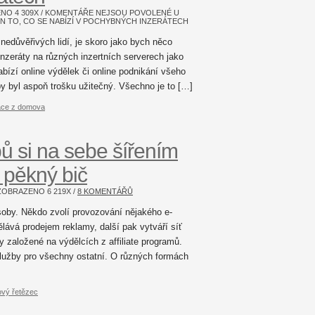
ZENO
4 309
X /
KOMENTÁŘE NEJSOU POVOLENÉ
U
EN TO, CO SE NABÍZÍ V POCHYBNÝCH INZERÁTECH
nedůvěřivých lidí, je skoro jako bych něco
 inzeráty na různých inzertních serverech jako
bízí online výdělek či online podnikání všeho
y byl aspoň trošku užitečný. Všechno je to […]
áce z domova
ů si na sebe šířením
í pěkný bič
/ ZOBRAZENO
6 219
X /
8 KOMENTÁŘŮ
soby. Někdo zvolí provozování nějakého e-
ělává prodejem reklamy, další pak vytváří síť
 založené na výdělcích z affiliate programů.
 služby pro všechny ostatní. O různých formách
ový řetězec