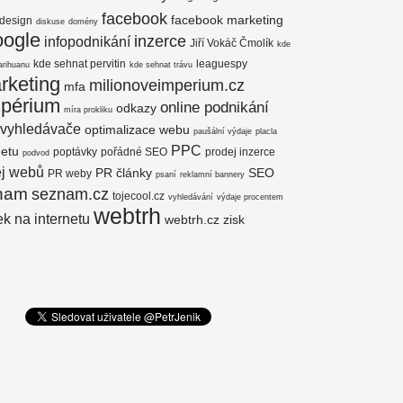
facebook
facebook marketing
design
diskuse
domény
oogle
inzerce
infopodnikání
Jiří Vokáč Čmolík
kde
kde sehnat pervitin
leaguespy
arihuanu
kde sehnat trávu
rketing
milionoveimperium.cz
mfa
mpérium
online podnikání
odkazy
míra prokliku
 vyhledávače
optimalizace webu
paušální výdaje
placla
PPC
netu
poptávky
pořádné SEO
prodej inzerce
podvod
ej webů
PR články
SEO
PR weby
psaní
reklamní bannery
nam
seznam.cz
tojecool.cz
vyhledávání
výdaje procentem
webtrh
k na internetu
webtrh.cz
zisk