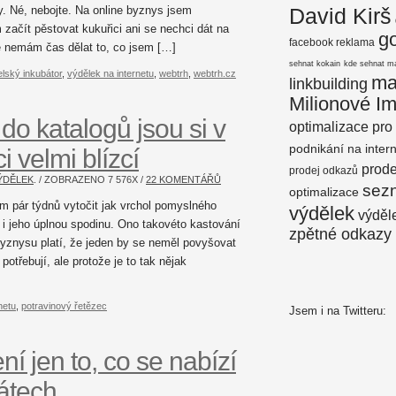
David Kirš
y. Né, nebojte. Na online byznys jsem
začít pěstovat kukuřici ani se nechci dát na
g
facebook reklama
tě nemám čas dělat to, co jsem […]
sehnat kokain
kde sehnat m
elský inkubátor
,
výdělek na internetu
,
webtrh
,
webtrh.cz
ma
linkbuilding
Milionové I
i do katalogů jsou si v
optimalizace pro
podnikání na inter
 velmi blízcí
prod
prodej odkazů
ÝDĚLEK
. / ZOBRAZENO
7 576
X /
22 KOMENTÁŘŮ
sez
optimalizace
 pár týdnů vytočit jak vrchol pomyslného
výdělek
výděle
 i jeho úplnou spodinu. Ono takovéto kastování
zpětné odkazy
i byznysu platí, že jeden by se neměl povyšovat
otřebují, ale protože je to tak nějak
netu
,
potravinový řetězec
Jsem i na Twitteru:
í jen to, co se nabízí
átech