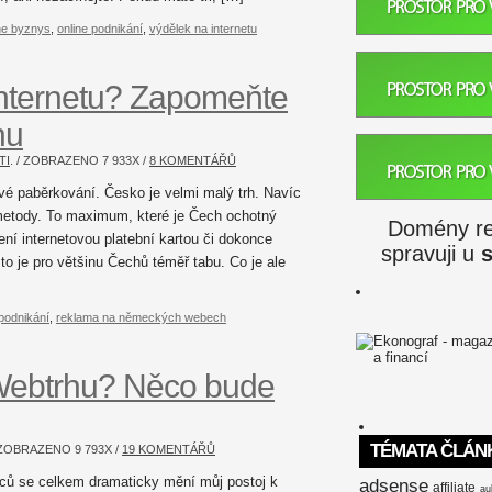
ne byznys
,
online podnikání
,
výdělek na internetu
internetu? Zapomeňte
nu
TI
. / ZOBRAZENO
7 933
X /
8 KOMENTÁŘŮ
ové paběrkování. Česko je velmi malý trh. Navíc
metody. To maximum, které je Čech ochotný
Domény reg
ení internetovou platební kartou či dokonce
spravuji u
o je pro většinu Čechů téměř tabu. Co je ale
 podnikání
,
reklama na německých webech
 Webtrhu? Něco bude
TÉMATA ČLÁN
/ ZOBRAZENO
9 793
X /
19 KOMENTÁŘŮ
ců se celkem dramaticky mění můj postoj k
adsense
affiliate
au