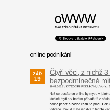
oWWW
MAGAZÍN O DĚNÍ NA INTERNETU
online podnikání
Čtyři věci, z nichž 
ZÁŘ
19
bezpodmínečně mít. 
19.09.2012 V KATEGORII
PODNIKÁNÍ
,
ÚVAHY
. 
Než se pustíte do online byznysu v jakék
ideálně čtyři a v horším případě tři z násl
hodně peněz a hodně času na práci. Poku
vyhráno. Pokud máte jen dvě z těchto věcí