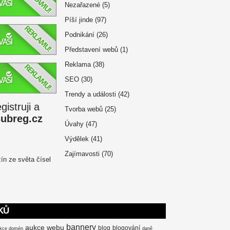
Nezařazené
(5)
Píší jinde
(97)
Podnikání
(26)
Představení webů
(1)
Reklama
(38)
SEO
(30)
Trendy a události
(42)
istruji a
Tvorba webů
(25)
subreg.cz
Úvahy
(47)
Výdělek
(41)
Zajímavosti
(70)
KŮ
bannery
aukce webu
blog
blogování
kce domén
daně