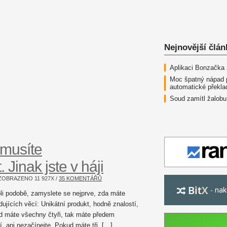
Nejnovější člán
Aplikaci Bonzačka
Moc špatný nápad 
automatické překla
Soud zamítl žalobu
3 musíte
Jinak jste v háji
/ ZOBRAZENO
11 927
X /
35 KOMENTÁŘŮ
oli podobě, zamyslete se nejprve, zda máte
edujících věcí: Unikátní produkt, hodně znalostí,
d máte všechny čtyři, tak máte předem
, ani nezačínejte. Pokud máte tři, […]