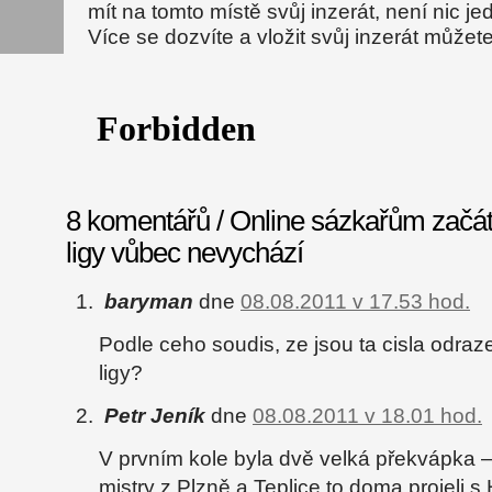
mít na tomto místě svůj inzerát, není nic j
Více se dozvíte a vložit svůj inzerát může
8 komentářů / Online sázkařům zač
ligy vůbec nevychází
baryman
dne
08.08.2011 v 17.53 hod.
Podle ceho soudis, ze jsou ta cisla odra
ligy?
Petr Jeník
dne
08.08.2011 v 18.01 hod.
V prvním kole byla dvě velká překvápka –
mistry z Plzně a Teplice to doma projeli 