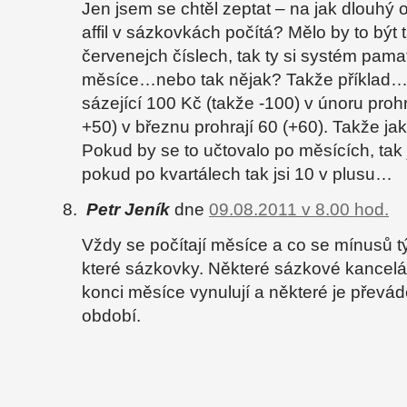
Jen jsem se chtěl zeptat – na jak dlouhý 
affil v sázkovkách počítá? Mělo by to být t
červenejch číslech, tak ty si systém pama
měsíce…nebo tak nějak? Takže příklad…v
sázející 100 Kč (takže -100) v únoru prohr
+50) v březnu prohrají 60 (+60). Takže jak
Pokud by se to učtovalo po měsících, tak j
pokud po kvartálech tak jsi 10 v plusu…
Petr Jeník
dne
09.08.2011 v 8.00 hod.
Vždy se počítají měsíce a co se mínusů týk
které sázkovky. Některé sázkové kancelá
konci měsíce vynulují a některé je převád
období.