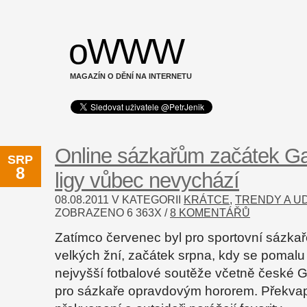
oWWW
MAGAZÍN O DĚNÍ NA INTERNETU
Online sázkařům začátek G
SRP
8
ligy vůbec nevychází
08.08.2011 V KATEGORII
KRÁTCE
,
TRENDY A U
ZOBRAZENO
6 363
X /
8 KOMENTÁŘŮ
Zatímco červenec byl pro sportovní sázka
velkých žní, začátek srpna, kdy se pomalu 
nejvyšší fotbalové soutěže včetně české Ga
pro sázkaře opravdovým hororem. Překvap