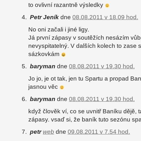
to ovlivní razantně výsledky
Petr Jeník
dne
08.08.2011 v 18.09 hod.
No oni začali i jiné ligy.
Já první zápasy v soutěžích nesázím vůb
nevyspitatelný. V dalších kolech to zase 
sázkovkám
baryman
dne
08.08.2011 v 19.30 hod.
Jo jo, je ot tak, jen tu Spartu a propad Ba
jasnou věc
baryman
dne
08.08.2011 v 19.30 hod.
když člověk ví, co se uvnitř Baníku dějě, ta
zápasy. vsaď si, že baník tuto sezónu sp
petr
web
dne
09.08.2011 v 7.54 hod.