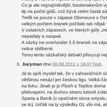
Co je ale nejzajíměvější, bookmakerům v
tip na počet gólů, což bývá velmi častá sá
Trefili se pouze v zápase Olomouce s Ost
velkým počtem branek počítalo tak nějak
V ostatních zápasech, ve kterých góly „m
nepadaly a naopak.
A sázky na over/under 2,5 branek na záp
velice oblíbené.
Tomu tento sázkařský debakl přisuzuji nej
baryman
dne
08.08.2011 v 18.07 hod.
Já to spíš myslel tak, že v zahraničních
většinou nesází jen českou ligu. Velká č
na livku. Jinak jo jo Plzeň a Teplice doma 
překvapení, na druhou stranu tutově zvlád
Sparta a Baník (v opačném slova smyslu, 
se to). Určitě na ty výsledky GL vliv má, 