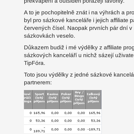
překvapení a outsideři porážejí favority.
A to je pochopitelně znát i na výhrách a p
byl pro sázkové kanceláře i jejich affiliate
červených čísel. Naopak prvních pár dní v 
sázkovkách veselo.
Důkazem budiž i mé výdělky z affiliate pr
sázkových kanceláří u nichž sázejí uživate
TipFóra.
Toto jsou výdělky z jedné sázkové kancelář
partnerem: