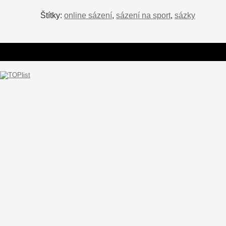
Štítky:
online sázení
,
sázení na sport
,
sázky