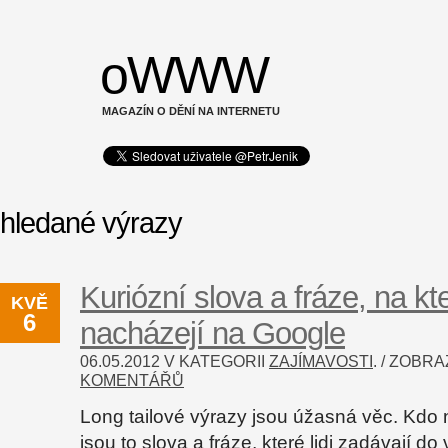
oWWW
MAGAZÍN O DĚNÍ NA INTERNETU
hledané výrazy
Kuriózní slova a fráze, na kt
KVĚ
6
nacházejí na Google
06.05.2012 V KATEGORII
ZAJÍMAVOSTI
. / ZOBR
KOMENTÁŘŮ
Long tailové výrazy jsou úžasná věc. Kdo n
jsou to slova a fráze, které lidi zadávají d