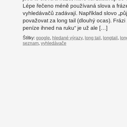
Lépe řečeno méně používaná slova a fráze,
vyhledávačů zadávají. Například slovo „pů
považovat za long tail (dlouhý ocas). Frázi 
peníze ihned na ruku“ je už ale […]
Štítky:
google
,
hledané výrazy
,
long tail
,
longtail
,
lon
seznam
,
vyhledávače