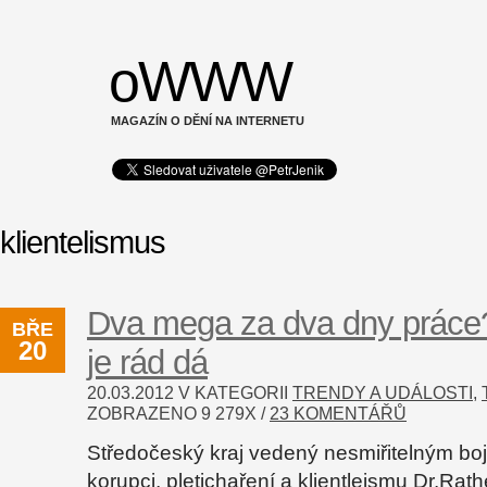
oWWW
MAGAZÍN O DĚNÍ NA INTERNETU
klientelismus
Dva mega za dva dny práce
BŘE
20
je rád dá
20.03.2012 V KATEGORII
TRENDY A UDÁLOSTI
,
ZOBRAZENO
9 279
X /
23 KOMENTÁŘŮ
Středočeský kraj vedený nesmiřitelným boj
korupci, pletichaření a klientleismu Dr.Rathe