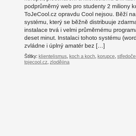
podprůměrný web pro studenty 2 miliony k
ToJeCool.cz opravdu Cool nejsou. Běží n
systému, který se běžně distribuuje zdarm
instalace trvá i velmi průměrnému programá
deset minut. Instalaci tohoto systému (wor
zvládne i úplný amatér bez […]
Štítky:
klientelismus
,
koch a koch
,
korupce
,
středoče
tojecool.cz
,
zlodějina