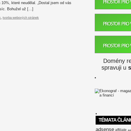
 10%, které neudělal. „Dostal jsem od vás
isíc. Bohužel už […]
k
,
tvorba webových stránek
Domény reg
spravuji u
TÉMATA ČLÁN
adsense
affiliate
au