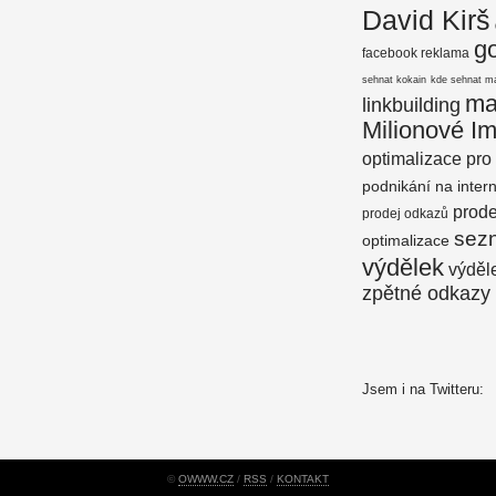
David Kirš
g
facebook reklama
sehnat kokain
kde sehnat m
ma
linkbuilding
Milionové I
optimalizace pro
podnikání na inter
prod
prodej odkazů
sez
optimalizace
výdělek
výděle
zpětné odkazy
Jsem i na Twitteru:
©
OWWW.CZ
/
RSS
/
KONTAKT