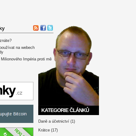
ky
 znáte?
používat na webech
dy
 Milionového Impéria proti mě
KATEGORIE ČLÁNKŮ
Daně a účetnictví
(1)
Krátce
(17)