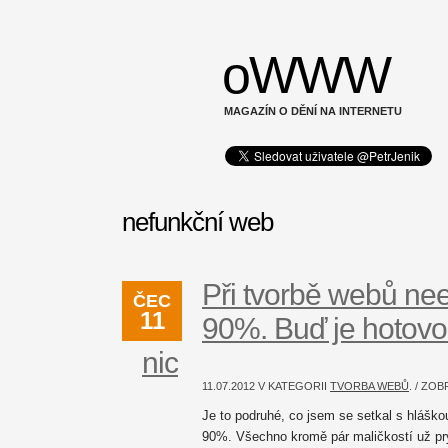
oWWW
MAGAZÍN O DĚNÍ NA INTERNETU
nefunkční web
Při tvorbě webů nee
ČEC
11
90%. Buď je hotovo
nic
11.07.2012 V KATEGORII
TVORBA WEBŮ
. / ZO
Je to podruhé, co jsem se setkal s hláško
90%. Všechno kromě pár maličkostí už prý