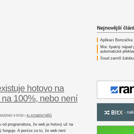
Nejnovější člán
Aplikaci Bonzačka
Moc špatný nápad 
automatické překla
Soud zamítl žalobu
xistuje hotovo na
 na 100%, nebo není
BRAZENO
9 973
X /
41 KOMENTÁŘŮ
u od programátora, že web je hotový už na
 funguje. A peníze za to, že web není