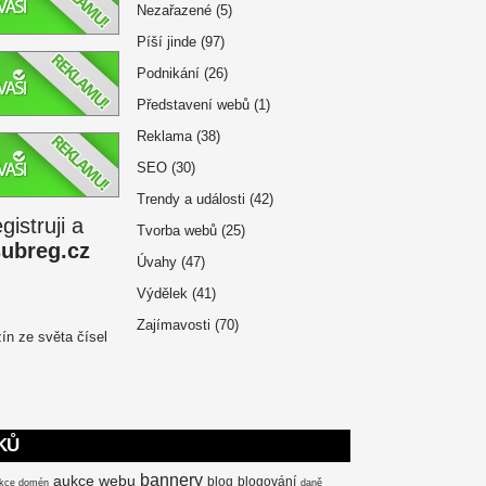
Nezařazené
(5)
Píší jinde
(97)
Podnikání
(26)
Představení webů
(1)
Reklama
(38)
SEO
(30)
Trendy a události
(42)
istruji a
Tvorba webů
(25)
subreg.cz
Úvahy
(47)
Výdělek
(41)
Zajímavosti
(70)
KŮ
bannery
aukce webu
blog
blogování
kce domén
daně