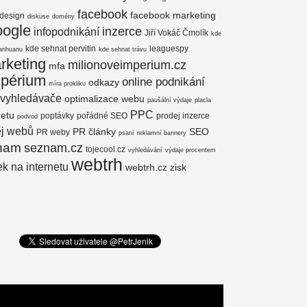
facebook
facebook marketing
design
diskuse
domény
oogle
inzerce
infopodnikání
Jiří Vokáč Čmolík
kde
kde sehnat pervitin
leaguespy
arihuanu
kde sehnat trávu
rketing
milionoveimperium.cz
mfa
mpérium
online podnikání
odkazy
míra prokliku
 vyhledávače
optimalizace webu
paušální výdaje
placla
PPC
netu
poptávky
pořádné SEO
prodej inzerce
podvod
ej webů
PR články
SEO
PR weby
psaní
reklamní bannery
nam
seznam.cz
tojecool.cz
vyhledávání
výdaje procentem
webtrh
k na internetu
webtrh.cz
zisk