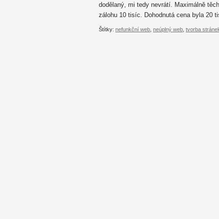
dodělaný, mi tedy nevrátí. Maximálně těch
zálohu 10 tisíc. Dohodnutá cena byla 20 t
Štítky:
nefunkční web
,
neúplný web
,
tvorba stráne