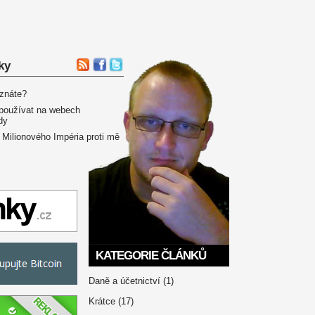
ky
 znáte?
používat na webech
dy
 Milionového Impéria proti mě
KATEGORIE ČLÁNKŮ
Daně a účetnictví
(1)
Krátce
(17)