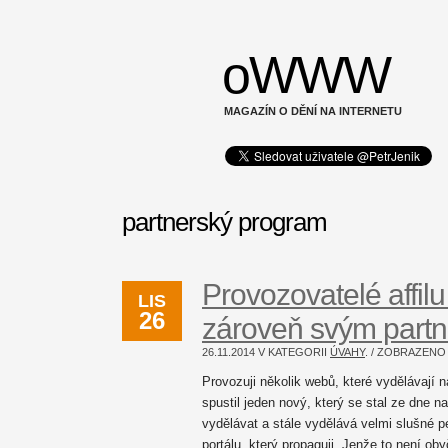
oWWW
MAGAZÍN O DĚNÍ NA INTERNETU
partnerský program
Provozovatelé affilu
LIS
26
zároveň svým part
26.11.2014 V KATEGORII
ÚVAHY
. / ZOBRAZEN
Provozuji několik webů, které vydělávají n
spustil jeden nový, který se stal ze dne 
vydělávat a stále vydělává velmi slušné pe
portálu, který propaguji. Jenže to není ob