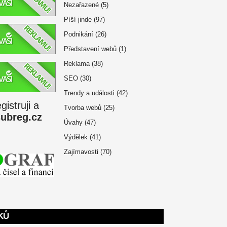
Nezařazené
(5)
Píší jinde
(97)
Podnikání
(26)
Představení webů
(1)
Reklama
(38)
SEO
(30)
Trendy a události
(42)
istruji a
Tvorba webů
(25)
subreg.cz
Úvahy
(47)
Výdělek
(41)
Zajímavosti
(70)
KŮ