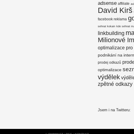
adsense
affiliate
au
David Kirš
g
facebook reklama
sehnat kokain
kde sehnat m
ma
linkbuilding
Milionové I
optimalizace pro
podnikání na inter
prod
prodej odkazů
sez
optimalizace
výdělek
výděle
zpětné odkazy
Jsem i na Twitteru: