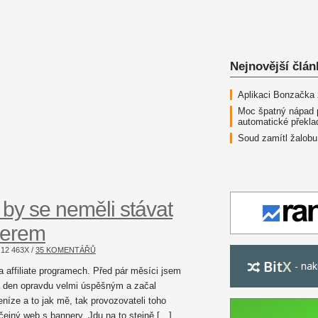
Nejnovější člán
Aplikaci Bonzačka
Moc špatný nápad 
automatické překla
Soud zamítl žalobu
 by se neměli stávat
nerem
O
12 463
X /
35 KOMENTÁŘŮ
a affiliate programech. Před pár měsíci jsem
na den opravdu velmi úspěšným a začal
níze a to jak mě, tak provozovateli toho
yčejný web s bannery. Jdu na to stejně […]