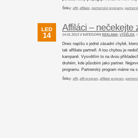
Štítky:
affil
,
affiliate
,
partnerské programy
,
partner
Affiláci – nečekejt
LED
14
14.01.2013 V KATEGORII
REKLAMA
,
VÝDĚLEK
.
Dnes napíšu o jedné zásadní chybě, kterou 
tak affiliate partneři. A tou chybou je ne
kampaně. Vysvětlím to na dvou příkladech
druhém, kde působím jako partner. Nejprve
programu. Partnerský program máme na s
Štítky:
affil
,
affil program
,
affiliate program
,
partner