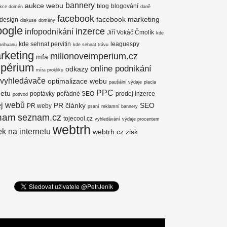
bannery
aukce webu
blog
blogování
kce domén
daně
facebook
facebook marketing
design
diskuse
domény
oogle
inzerce
infopodnikání
Jiří Vokáč Čmolík
kde
kde sehnat pervitin
leaguespy
arihuanu
kde sehnat trávu
rketing
milionoveimperium.cz
mfa
mpérium
online podnikání
odkazy
míra prokliku
 vyhledávače
optimalizace webu
paušální výdaje
placla
PPC
netu
poptávky
pořádné SEO
prodej inzerce
podvod
ej webů
PR články
SEO
PR weby
psaní
reklamní bannery
nam
seznam.cz
tojecool.cz
vyhledávání
výdaje procentem
webtrh
k na internetu
webtrh.cz
zisk