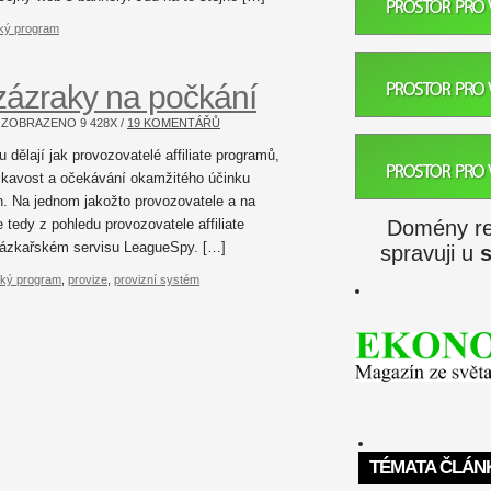
ský program
e zázraky na počkání
 / ZOBRAZENO
9 428
X /
19 KOMENTÁŘŮ
dělají jak provozovatelé affiliate programů,
dočkavost a očekávání okamžitého účinku
. Na jednom jakožto provozovatele a na
Domény reg
 tedy z pohledu provozovatele affiliate
ázkařském servisu LeagueSpy. […]
spravuji u
ský program
,
provize
,
provizní systém
TÉMATA ČLÁN