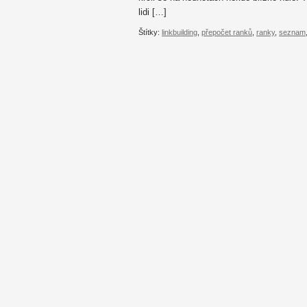
lidi […]
Štítky:
linkbuilding
,
přepočet ranků
,
ranky
,
seznam