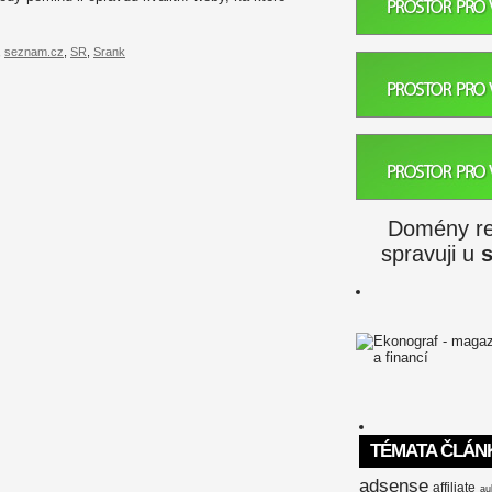
,
seznam.cz
,
SR
,
Srank
Domény reg
spravuji u
TÉMATA ČLÁN
adsense
affiliate
au