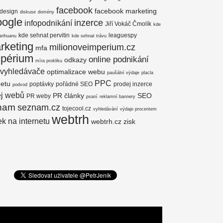
facebook
facebook marketing
design
diskuse
domény
oogle
inzerce
infopodnikání
Jiří Vokáč Čmolík
kde
kde sehnat pervitin
leaguespy
arihuanu
kde sehnat trávu
rketing
milionoveimperium.cz
mfa
mpérium
online podnikání
odkazy
míra prokliku
 vyhledávače
optimalizace webu
paušální výdaje
placla
PPC
netu
poptávky
pořádné SEO
prodej inzerce
podvod
ej webů
PR články
SEO
PR weby
psaní
reklamní bannery
nam
seznam.cz
tojecool.cz
vyhledávání
výdaje procentem
webtrh
k na internetu
webtrh.cz
zisk