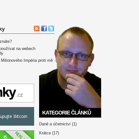
ky
 znáte?
používat na webech
dy
 Milionového Impéria proti mě
KATEGORIE ČLÁNKŮ
Daně a účetnictví
(1)
Krátce
(17)