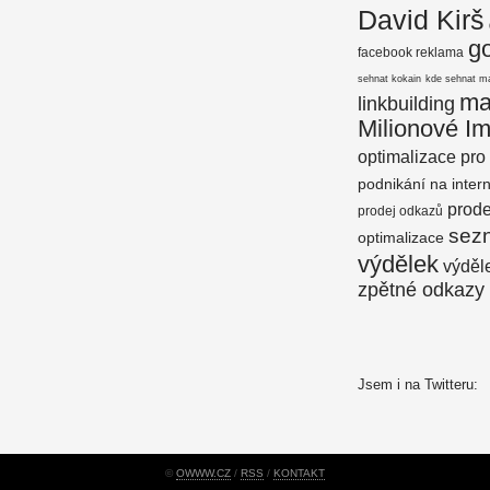
David Kirš
g
facebook reklama
sehnat kokain
kde sehnat m
ma
linkbuilding
Milionové I
optimalizace pro
podnikání na inter
prod
prodej odkazů
sez
optimalizace
výdělek
výděle
zpětné odkazy
Jsem i na Twitteru:
©
OWWW.CZ
/
RSS
/
KONTAKT