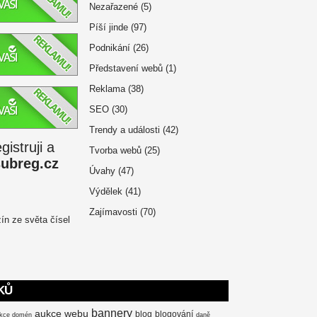
Nezařazené
(5)
Píší jinde
(97)
Podnikání
(26)
Představení webů
(1)
Reklama
(38)
SEO
(30)
Trendy a události
(42)
istruji a
Tvorba webů
(25)
subreg.cz
Úvahy
(47)
Výdělek
(41)
Zajímavosti
(70)
KŮ
bannery
aukce webu
blog
blogování
kce domén
daně