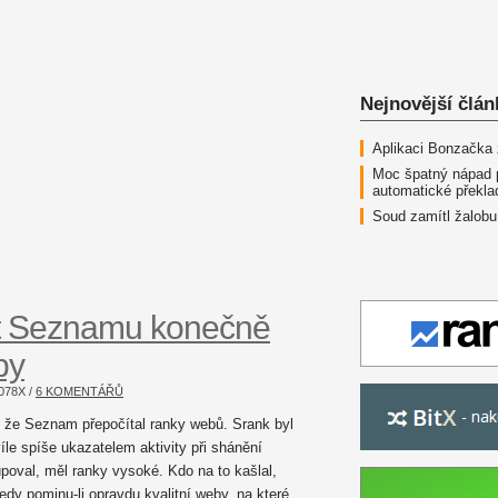
Nejnovější člán
Aplikaci Bonzačka
Moc špatný nápad 
automatické překla
Soud zamítl žalobu
t Seznamu konečně
by
078
X /
6 KOMENTÁŘŮ
, že Seznam přepočítal ranky webů. Srank byl
le spíše ukazatelem aktivity při shánění
oval, měl ranky vysoké. Kdo na to kašlal,
edy pominu-li opravdu kvalitní weby, na které