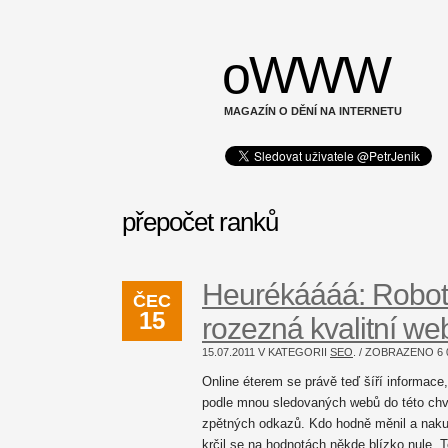
oWWW
MAGAZÍN O DĚNÍ NA INTERNETU
přepočet ranků
Heurékáááá: Robo
ČEC
15
rozezná kvalitní we
15.07.2011 V KATEGORII
SEO
. / ZOBRAZENO
6 
Online éterem se právě teď šíří informace
podle mnou sledovaných webů do této chví
zpětných odkazů. Kdo hodně měnil a nakup
krčil se na hodnotách někde blízko nule. T