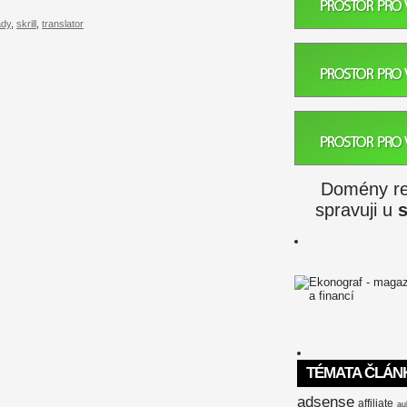
ady
,
skrill
,
translator
Domény reg
spravuji u
TÉMATA ČLÁN
adsense
affiliate
au