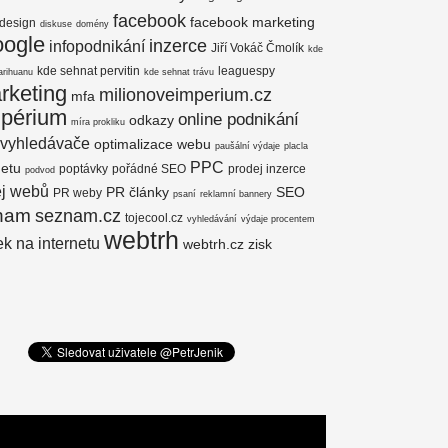
facebook
facebook marketing
design
diskuse
domény
oogle
inzerce
infopodnikání
Jiří Vokáč Čmolík
kde
kde sehnat pervitin
leaguespy
arihuanu
kde sehnat trávu
rketing
milionoveimperium.cz
mfa
mpérium
online podnikání
odkazy
míra prokliku
 vyhledávače
optimalizace webu
paušální výdaje
placla
PPC
netu
poptávky
pořádné SEO
prodej inzerce
podvod
ej webů
PR články
SEO
PR weby
psaní
reklamní bannery
nam
seznam.cz
tojecool.cz
vyhledávání
výdaje procentem
webtrh
k na internetu
webtrh.cz
zisk