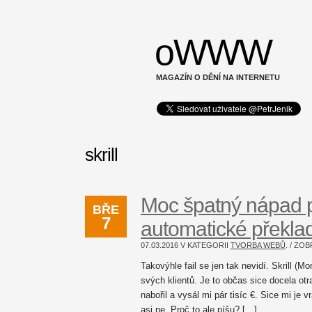
oWWW
MAGAZÍN O DĚNÍ NA INTERNETU
skrill
Moc špatný nápad 
BŘE
7
automatické překla
07.03.2016 V KATEGORII
TVORBA WEBŮ
. / Z
Takovýhle fail se jen tak nevidí. Skrill 
svých klientů. Je to občas sice docela ot
nabořil a vysál mi pár tisíc €. Sice mi je v
asi ne. Proč to ale píšu? […]