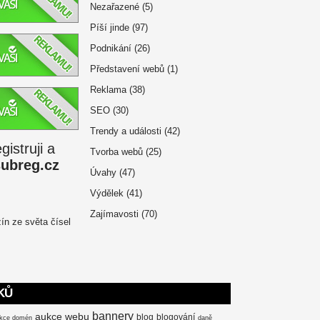
Nezařazené
(5)
Píší jinde
(97)
Podnikání
(26)
Představení webů
(1)
Reklama
(38)
SEO
(30)
Trendy a události
(42)
istruji a
Tvorba webů
(25)
subreg.cz
Úvahy
(47)
Výdělek
(41)
Zajímavosti
(70)
KŮ
bannery
aukce webu
blog
blogování
kce domén
daně