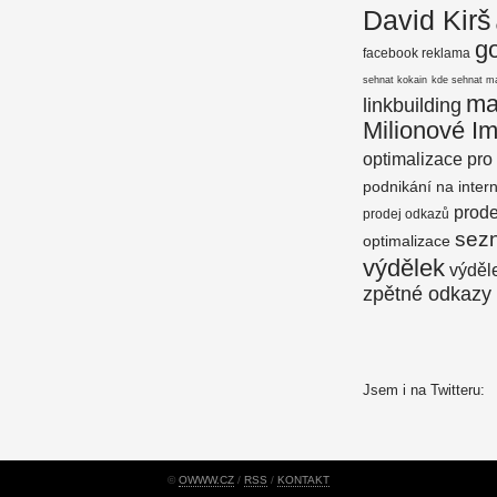
David Kirš
g
facebook reklama
sehnat kokain
kde sehnat m
ma
linkbuilding
Milionové I
optimalizace pro
podnikání na inter
prod
prodej odkazů
sez
optimalizace
výdělek
výděle
zpětné odkazy
Jsem i na Twitteru:
©
OWWW.CZ
/
RSS
/
KONTAKT