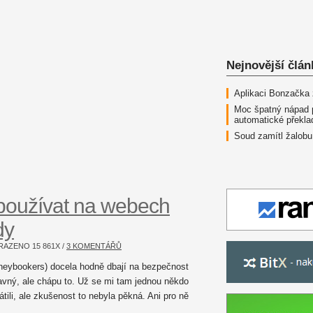
Nejnovější člán
Aplikaci Bonzačka
Moc špatný nápad 
automatické překla
Soud zamítl žalobu
používat na webech
dy
OBRAZENO
15 861
X /
3 KOMENTÁŘŮ
(Moneybookers) docela hodně dbají na bezpečnost
ravný, ale chápu to. Už se mi tam jednou někdo
rátili, ale zkušenost to nebyla pěkná. Ani pro ně