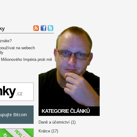
ky
 znáte?
používat na webech
dy
 Milionového Impéria proti mě
KATEGORIE ČLÁNKŮ
Daně a účetnictví
(1)
Krátce
(17)