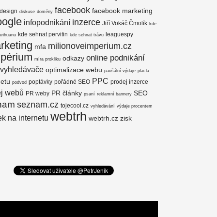
facebook
facebook marketing
design
diskuse
domény
oogle
inzerce
infopodnikání
Jiří Vokáč Čmolík
kde
kde sehnat pervitin
leaguespy
arihuanu
kde sehnat trávu
rketing
milionoveimperium.cz
mfa
mpérium
online podnikání
odkazy
míra prokliku
 vyhledávače
optimalizace webu
paušální výdaje
placla
PPC
netu
poptávky
pořádné SEO
prodej inzerce
podvod
ej webů
PR články
SEO
PR weby
psaní
reklamní bannery
nam
seznam.cz
tojecool.cz
vyhledávání
výdaje procentem
webtrh
k na internetu
webtrh.cz
zisk