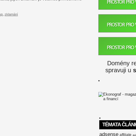
up
,
zklamání
Domény reg
spravuji u
TÉMATA ČLÁN
adsense
affiliate
au