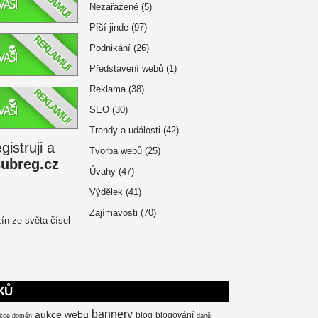
Nezařazené
(5)
Píší jinde
(97)
Podnikání
(26)
Představení webů
(1)
Reklama
(38)
SEO
(30)
Trendy a události
(42)
istruji a
Tvorba webů
(25)
subreg.cz
Úvahy
(47)
Výdělek
(41)
Zajímavosti
(70)
KŮ
bannery
aukce webu
blog
blogování
kce domén
daně