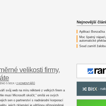
Nejnovější člán
Aplikaci Bonzačka
Moc špatný nápad 
automatické překla
Soud zamítl žalobu
ěrné velikosti firmy,
áte
AZENO
5 501
X /
2 KOMENTÁŘŮ
váří svůj web na míru některé z velkých firem a
hle musí Microsoft skočit,“ omílá ve svých
jich sen o partnerství s nadnárodní korporací
alitu, jejich zklamání je většinou přímoúměrné