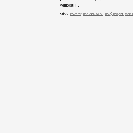
velikosti […]
Štítky:
investor
,
nabídka webu
,
nový projekt
,
start 