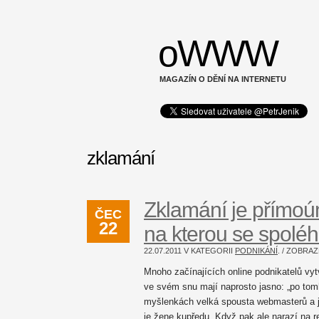
oWWW
MAGAZÍN O DĚNÍ NA INTERNETU
zklamání
Zklamání je přímoúm
ČEC
22
na kterou se spoléh
22.07.2011 V KATEGORII
PODNIKÁNÍ
. / ZOBR
Mnoho začínajících online podnikatelů vyt
ve svém snu mají naprosto jasno: „po tom
myšlenkách velká spousta webmasterů a je
je žene kupředu. Když pak ale narazí na re