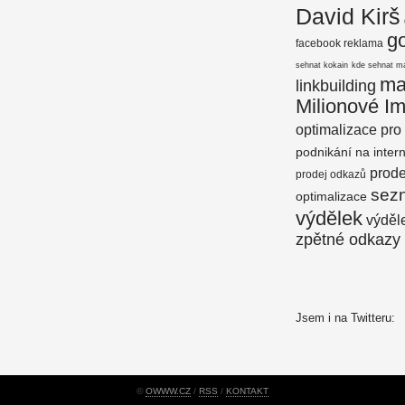
David Kirš
g
facebook reklama
sehnat kokain
kde sehnat m
ma
linkbuilding
Milionové I
optimalizace pro
podnikání na inter
prod
prodej odkazů
sez
optimalizace
výdělek
výděle
zpětné odkazy
Jsem i na Twitteru:
©
OWWW.CZ
/
RSS
/
KONTAKT