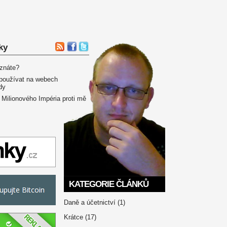
ky
 znáte?
používat na webech
dy
 Milionového Impéria proti mě
KATEGORIE ČLÁNKŮ
Daně a účetnictví
(1)
Krátce
(17)