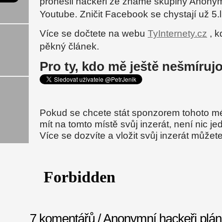
pronesli hackeři ze známé skupiny Anony
Youtube. Zničit Facebook se chystají už 5.
Více se dočtete na webu
TyInternety.cz
, k
pěkný článek.
Pro ty, kdo mě ještě nešmíruj
Pokud se chcete stát sponzorem tohoto m
mít na tomto místě svůj inzerát, není nic j
Více se dozvíte a vložit svůj inzerát může
7 komentářů / Anonymní hackeři plánu