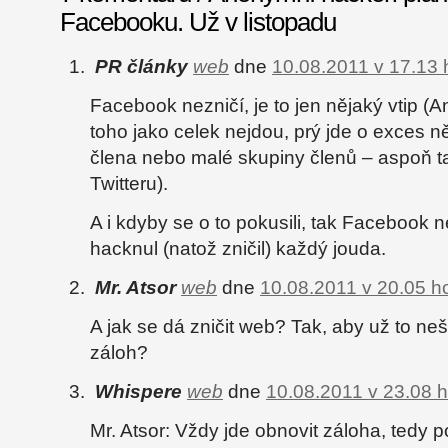
Facebooku. Už v listopadu
PR články
web
dne
10.08.2011 v 17.13 
Facebook nezničí, je to jen nějaký vtip 
toho jako celek nejdou, prý jde o exces n
člena nebo malé skupiny členů – aspoň tak
Twitteru).
A i kdyby se o to pokusili, tak Facebook n
hacknul (natož zničil) každý jouda.
Mr. Atsor
web
dne
10.08.2011 v 20.05 h
A jak se dá zničit web? Tak, aby už to neš
záloh?
Whispere
web
dne
10.08.2011 v 23.08 h
Mr. Atsor: Vždy jde obnovit záloha, tedy p