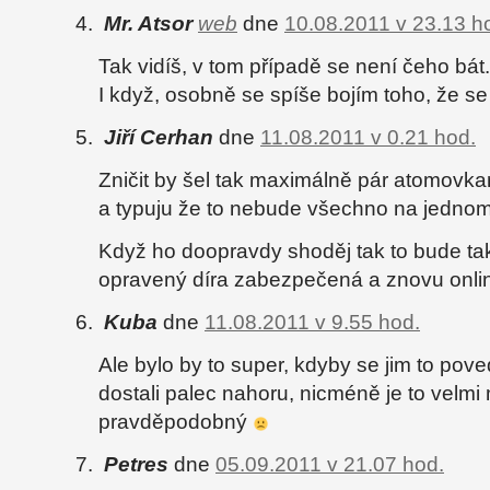
Mr. Atsor
web
dne
10.08.2011 v 23.13 h
Tak vidíš, v tom případě se není čeho bát.
I když, osobně se spíše bojím toho, že s
Jiří Cerhan
dne
11.08.2011 v 0.21 hod.
Zničit by šel tak maximálně pár atomovk
a typuju že to nebude všechno na jednom
Když ho doopravdy shoděj tak to bude t
opravený díra zabezpečená a znovu onli
Kuba
dne
11.08.2011 v 9.55 hod.
Ale bylo by to super, kdyby se jim to pov
dostali palec nahoru, nicméně je to velmi
pravděpodobný
Petres
dne
05.09.2011 v 21.07 hod.