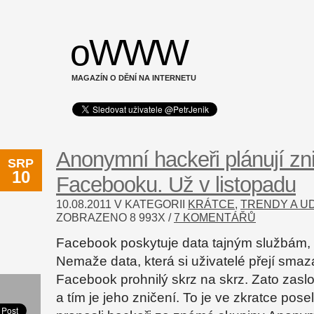
oWWW
MAGAZÍN O DĚNÍ NA INTERNETU
Anonymní hackeři plánují zn
SRP
10
Facebooku. Už v listopadu
10.08.2011 V KATEGORII
KRÁTCE
,
TRENDY A U
ZOBRAZENO
8 993
X /
7 KOMENTÁŘŮ
Facebook poskytuje data tajným službám, 
Nemaže data, která si uživatelé přejí smaz
Facebook prohnilý skrz na skrz. Zato zaslou
a tím je jeho zničení. To je ve zkratce posel