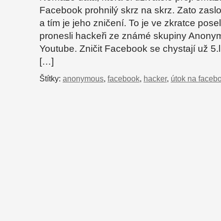
Facebook prohnilý skrz na skrz. Zato zaslou
a tím je jeho zničení. To je ve zkratce posel
pronesli hackeři ze známé skupiny Anony
Youtube. Zničit Facebook se chystají už 5.
[…]
Štítky:
anonymous
,
facebook
,
hacker
,
útok na faceb