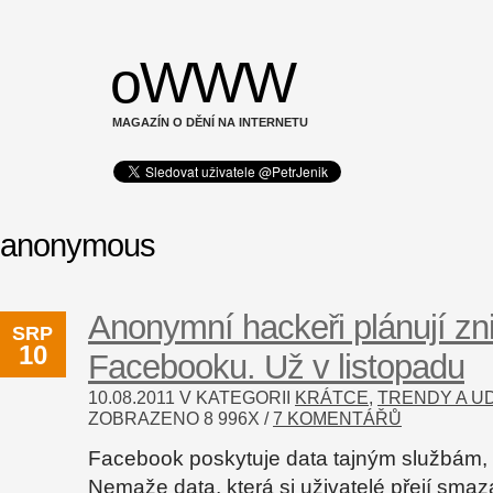
oWWW
MAGAZÍN O DĚNÍ NA INTERNETU
anonymous
Anonymní hackeři plánují zn
SRP
10
Facebooku. Už v listopadu
10.08.2011 V KATEGORII
KRÁTCE
,
TRENDY A U
ZOBRAZENO
8 996
X /
7 KOMENTÁŘŮ
Facebook poskytuje data tajným službám, 
Nemaže data, která si uživatelé přejí smaz