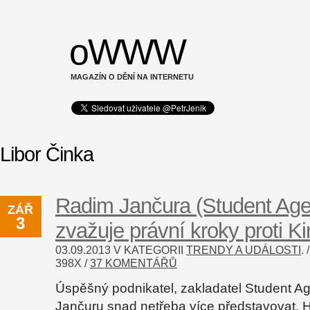
oWWW
MAGAZÍN O DĚNÍ NA INTERNETU
Libor Činka
Radim Jančura (Student Ag
ZÁŘ
3
zvažuje právní kroky proti Ki
03.09.2013 V KATEGORII
TRENDY A UDÁLOSTI
.
398
X /
37 KOMENTÁŘŮ
Úspěšný podnikatel, zakladatel Student A
Jančuru snad netřeba více představovat. 