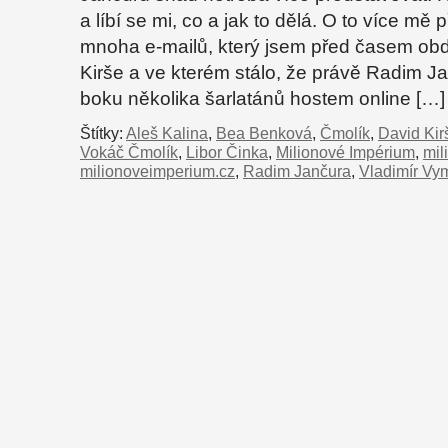
a líbí se mi, co a jak to dělá. O to více mě 
mnoha e-mailů, který jsem před časem obd
Kirše a ve kterém stálo, že právě Radim J
boku několika šarlatánů hostem online […]
Štítky:
Aleš Kalina
,
Bea Benková
,
Čmolík
,
David Kir
Vokáč Čmolík
,
Libor Činka
,
Milionové Impérium
,
mil
milionoveimperium.cz
,
Radim Jančura
,
Vladimír Vy