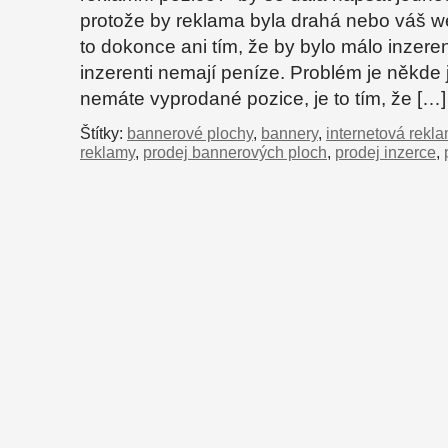
protože by reklama byla drahá nebo váš w
to dokonce ani tím, že by bylo málo inzere
inzerenti nemají peníze. Problém je někde 
nemáte vyprodané pozice, je to tím, že […]
Štítky:
bannerové plochy
,
bannery
,
internetová rekl
reklamy
,
prodej bannerových ploch
,
prodej inzerce
,