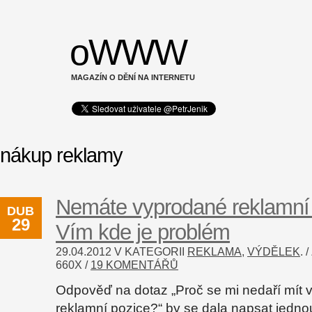
oWWW
MAGAZÍN O DĚNÍ NA INTERNETU
nákup reklamy
Nemáte vyprodané reklamní
DUB
29
Vím kde je problém
29.04.2012 V KATEGORII
REKLAMA
,
VÝDĚLEK
.
660
X /
19 KOMENTÁŘŮ
Odpověď na dotaz „Proč se mi nedaří mít
reklamní pozice?“ by se dala napsat jedno