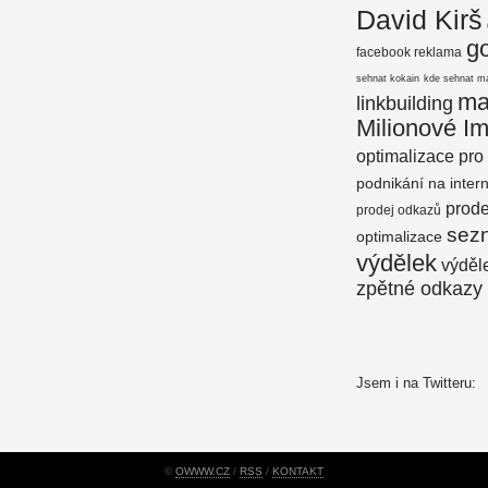
David Kirš
g
facebook reklama
sehnat kokain
kde sehnat m
ma
linkbuilding
Milionové I
optimalizace pro
podnikání na inter
prod
prodej odkazů
sez
optimalizace
výdělek
výděle
zpětné odkazy
Jsem i na Twitteru:
©
OWWW.CZ
/
RSS
/
KONTAKT