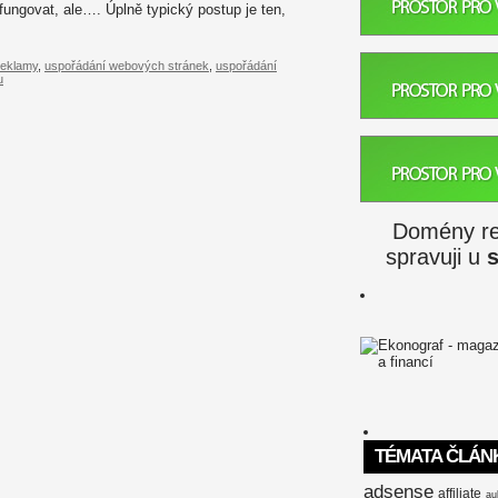
ungovat, ale…. Úplně typický postup je ten,
reklamy
,
uspořádání webových stránek
,
uspořádání
u
Domény reg
spravuji u
TÉMATA ČLÁN
adsense
affiliate
au