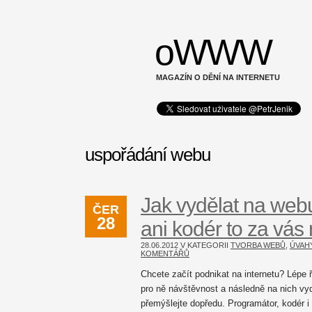
oWWW
MAGAZÍN O DĚNÍ NA INTERNETU
uspořádání webu
Jak vydělat na webu
ČER
28
ani kodér to za vás
28.06.2012 V KATEGORII
TVORBA WEBŮ
,
ÚVAH
KOMENTÁŘŮ
Chcete začít podnikat na internetu? Lépe ř
pro ně návštěvnost a následně na nich vy
přemýšlejte dopředu. Programátor, kodér i 