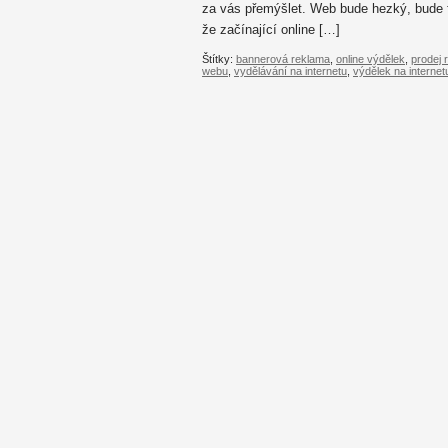
za vás přemýšlet. Web bude hezký, bude f
že začínající online […]
Štítky:
bannerová reklama
,
online výdělek
,
prodej 
webu
,
vydělávání na internetu
,
výdělek na internet