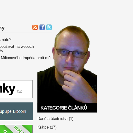
ky
 znáte?
používat na webech
dy
 Milionového Impéria proti mě
KATEGORIE ČLÁNKŮ
Daně a účetnictví
(1)
Krátce
(17)