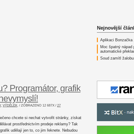
Nejnovější člán
Aplikaci Bonzačka
Moc špatný nápad 
automatické překla
Soud zamítl žalobu
? Programátor, grafik
 nevymyslí!
Y
,
VÝDĚLEK
. / ZOBRAZENO
12 687
X /
27
ečeno chcete si nechat vytvořit stránky, získat
dělávat prostřednictvím prodeje reklamy? Tak
grafik udělají jen to, co jim řeknete. Nebudou