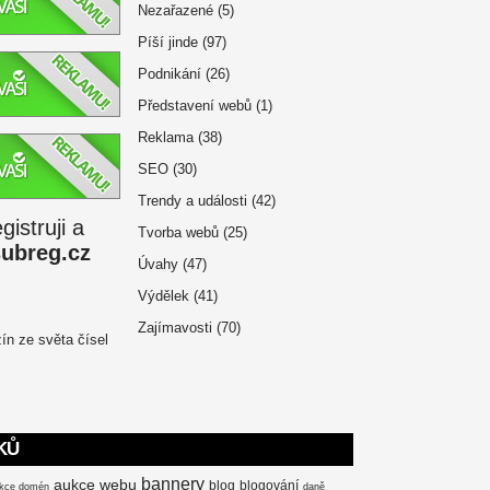
Nezařazené
(5)
Píší jinde
(97)
Podnikání
(26)
Představení webů
(1)
Reklama
(38)
SEO
(30)
Trendy a události
(42)
istruji a
Tvorba webů
(25)
subreg.cz
Úvahy
(47)
Výdělek
(41)
Zajímavosti
(70)
KŮ
bannery
aukce webu
blog
blogování
kce domén
daně