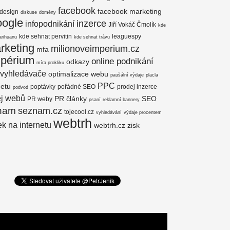
facebook
facebook marketing
design
diskuse
domény
oogle
inzerce
infopodnikání
Jiří Vokáč Čmolík
kde
kde sehnat pervitin
leaguespy
arihuanu
kde sehnat trávu
rketing
milionoveimperium.cz
mfa
mpérium
online podnikání
odkazy
míra prokliku
 vyhledávače
optimalizace webu
paušální výdaje
placla
PPC
netu
poptávky
pořádné SEO
prodej inzerce
podvod
ej webů
PR články
SEO
PR weby
psaní
reklamní bannery
nam
seznam.cz
tojecool.cz
vyhledávání
výdaje procentem
webtrh
k na internetu
webtrh.cz
zisk