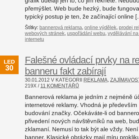
grafik udělají jen to, co jim řeknete. Nebud
přemýšlet. Web bude hezký, bude fungova
typický postup je ten, že začínající online 
Štítky:
bannerová reklama
,
online výdělek
,
prodej r
webových stránek
,
uspořádání webu
,
vydělávání na 
internetu
Falešné ovládací prvky na 
LED
30
banneru fakt zabírají
30.01.2012 V KATEGORII
REKLAMA
,
ZAJÍMAVOS
219
X /
11 KOMENTÁŘŮ
Bannerová reklama je jedním z nejméně ú
internetové reklamy. Vhodná je především 
budování značky. Očekáváte-li od banner
přivedení nových návštěvníků na web, bud
zklamaní. Nemusí to tak být ale vždy. Není 
banner. Klasické obrázky mají míru proklik