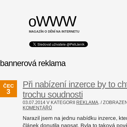
oWWW
MAGAZÍN O DĚNÍ NA INTERNETU
bannerová reklama
Při nabízení inzerce by to ch
ČEC
3
trochu soudnosti
03.07.2014 V KATEGORII
REKLAMA
. / ZOBRAZ
KOMENTÁŘŮ
Narazil jsem na jednu nabídku inzerce, kte
článek donutila napsat. Byla to taková pov