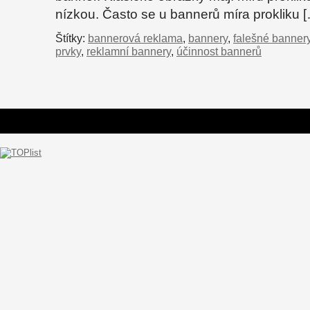
nízkou. Často se u bannerů míra prokliku 
Štítky:
bannerová reklama
,
bannery
,
falešné banner
prvky
,
reklamní bannery
,
účinnost bannerů